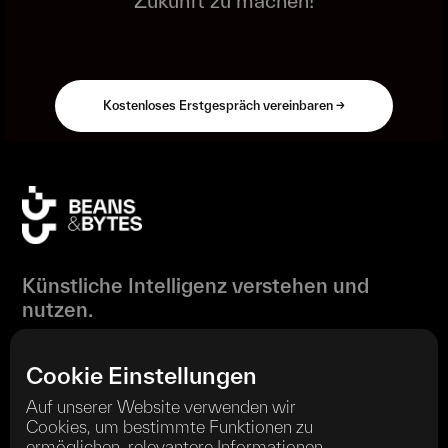
Zukunft zu machen!
Kostenloses Erstgespräch vereinbaren ->
Künstliche Intelligenz verstehen und
nutzen.
Cookie Einstellungen
Auf unserer Website verwenden wir
Cookies, um bestimmte Funktionen zu
Wir sind ordentliches Mitglied im
ermöglichen, relevantere Informationen